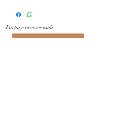
Partage avec tes amis
Écrivez-nous sur What&amp;#39;s App
Gramophonie
Contactez-nous
grammofonia@yahoo.com
+39 391 7608593
Rome RM, Italie