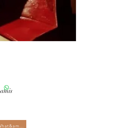
 amis
Écrivez-nous sur What&amp;#39;s App