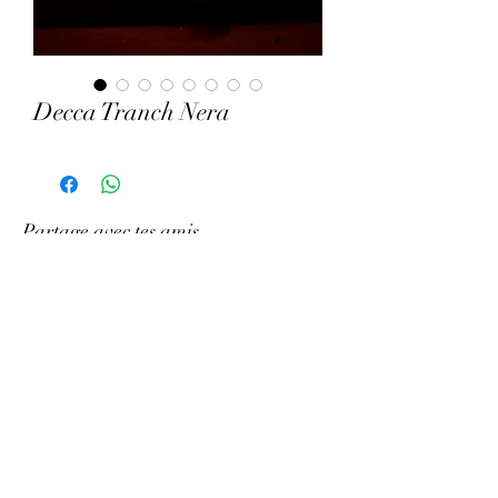
Decca Tranch Nera
Partage avec tes amis
Écrivez-nous sur What&amp;#39;s App
Gramophonie
Contactez-nous